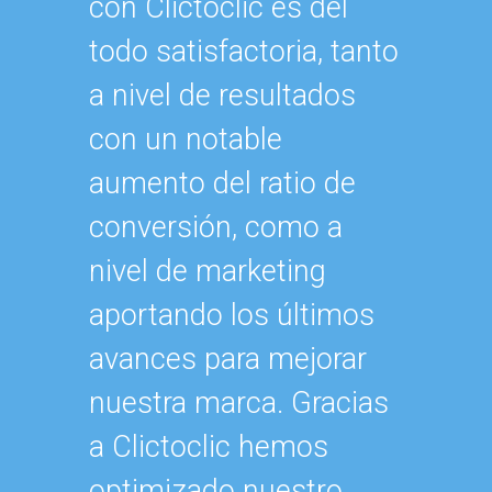
con Clictoclic es del
“Por f
todo satisfactoria, tanto
herram
a nivel de resultados
manejo
con un notable
que no
aumento del ratio de
contro
conversión, como a
presen
nivel de marketing
además
aportando los últimos
manera
avances para mejorar
partici
nuestra marca. Gracias
a Clictoclic hemos
optimizado nuestro