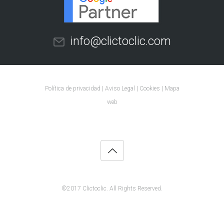
info@clictoclic.com
Política de privacidad
|
Aviso Legal
|
Cookies
| Mapa
web
©2017
Clictoclic
. All Rights Reserved.