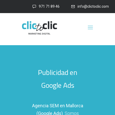
971 71 89 46
info@clictoclic.com
Publicidad en
Google Ads
Agencia SEM en Mallorca
(Google Ads)
. Somos